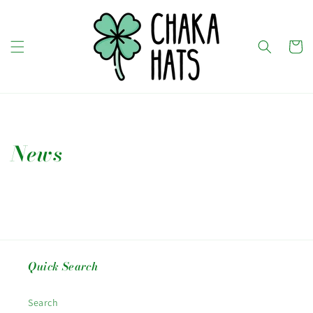
Skip to
content
Cart
News
Quick Search
Search